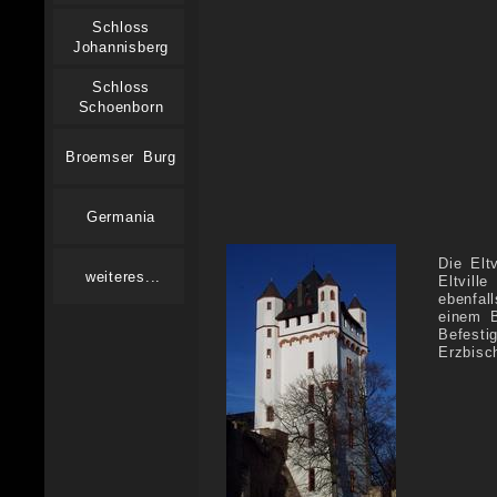
Schloss
Johannisberg
Schloss
Schoenborn
Broemser Burg
Germania
Die Elt
weiteres...
Eltvill
ebenfal
einem B
Befesti
Erzbisc