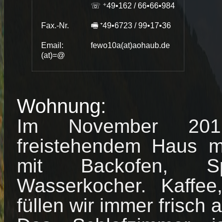
☏ ⁺49•162 / 66•66•984
Fax.-Nr.
🖷 ⁺49•6723 / 99•17•36
Email:
fewo10a(​at​)aohaub.de
(at)=@
Wohnung:
Im November 201
freistehendem Haus m
mit Backofen, Sp
Wasserkocher. Kaffe
füllen wir immer frisch a