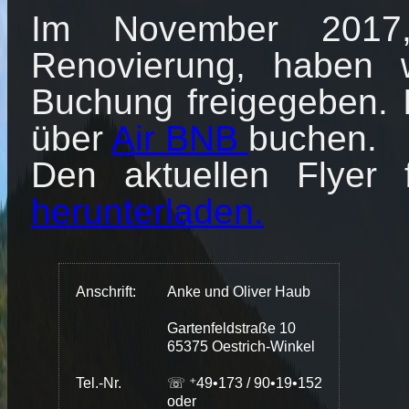
Im November 2017,
Renovierung, haben 
Buchung freigegeben. I
über
Air BNB
buchen.
Den aktuellen Flyer
herunterladen.
Anschrift:
Anke und Oliver Haub
Gartenfeldstraße 10
65375 Oestrich-Winkel
Tel.-Nr.
☏ ⁺49•173 / 90•19•152
oder