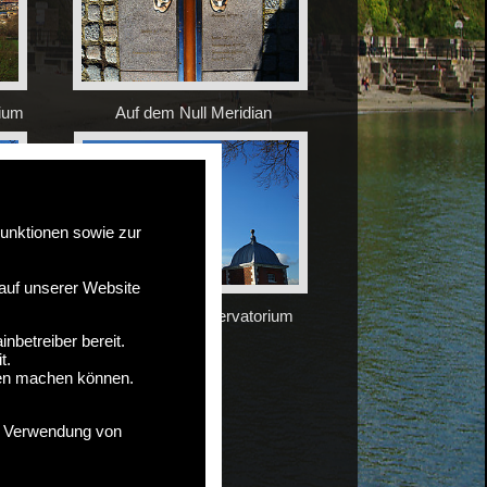
Auf dem Null Meridian
ium
unktionen sowie zur
 auf unserer Website
en
Zeitkugel auf Observatorium
nbetreiber bereit.
t.
ngen machen können.
er Verwendung von