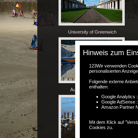
University of Greenwich
Hinweis zum Ein
123
Wir verwenden Cooki
personalisierten Anzeig
Folgende externe Anbiet
enthalten:
Auf dem Null Meridian
Google Analytics :
Google AdSense : S
Amazon Partner Ne
Mit dem Klick auf "Vers
Cookies zu.