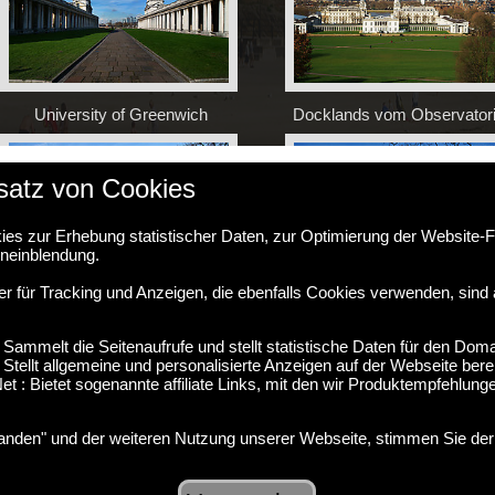
University of Greenwich
Docklands vom Observator
satz von Cookies
es zur Erhebung statistischer Daten, zur Optimierung der Website-F
eneinblendung.
er für Tracking und Anzeigen, die ebenfalls Cookies verwenden, sind
Peter Harrison Planetarium
Observatorium vom Gart
 Sammelt die Seitenaufrufe und stellt statistische Daten für den Domai
tellt allgemeine und personalisierte Anzeigen auf der Webseite berei
t : Bietet sogenannte affiliate Links, mit den wir Produktempfehlu
tanden" und der weiteren Nutzung unserer Webseite, stimmen Sie d