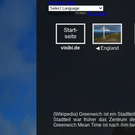
Kommentare
Powered by
Translate
visibi.de
◀ England
(Wikipedia) Greenwich ist ein Stadtt
Stadtteil war früher das Zentrum de
Greenwich Mean Time ist nach ihm be