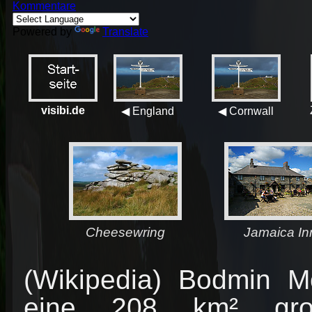
Kommentare
Powered by
Translate
visibi.de
◀ England
◀ Cornwall
Cheesewring
Jamaica In
(Wikipedia) Bodmin M
eine 208 km² groß