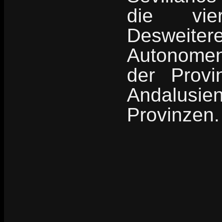
die vie
Desweite
Autonomen
der Provi
Andalusi
Provinzen.